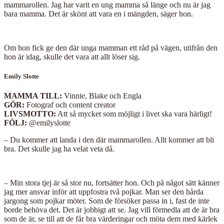
mammarollen. Jag har varit en ung mamma så länge och nu är jag
bara mamma. Det är skönt att vara en i mängden, säger hon.
Om hon fick ge den där unga mamman ett råd på vägen, utifrån den
hon är idag, skulle det vara att allt löser sig.
Emily Slotte
MAMMA TILL:
Vinnie, Blake och Engla
GÖR:
Fotograf och content creator
LIVSMOTTO:
Att så mycket som möjligt i livet ska vara härligt!
FÖLJ:
@emilyslotte
– Du kommer att landa i den där mammarollen. Allt kommer att bli
bra. Det skulle jag ha velat veta då.
– Min stora tjej är så stor nu, fortsätter hon. Och på något sätt känner
jag mer ansvar inför att uppfostra två pojkar. Man ser den hårda
jargong som pojkar möter. Som de försöker passa in i, fast de inte
borde behöva det. Det är jobbigt att se. Jag vill förmedla att de är bra
som de är, se till att de får bra värderingar och möta dem med kärlek