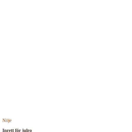
Nöje
Inrett för julro