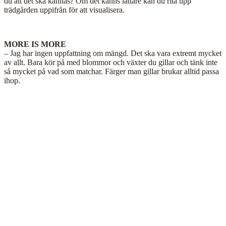
du att det ska kännas? Om det känns lättare kan du rita upp
trädgården uppifrån för att visualisera.
MORE IS MORE
– Jag har ingen uppfattning om mängd. Det ska vara extremt mycket
av allt. Bara kör på med blommor och växter du gillar och tänk inte
så mycket på vad som matchar. Färger man gillar brukar alltid passa
ihop.