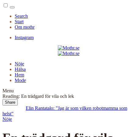
Menu
Search
Start
Om mothr
Instagram
Nöje
Hälsa
Hem
Mode
Menu
Reading:
En trädgard för vila och lek
Share
Read Next:
Elin Rantatalo: ”Jag är som vilken robotmamma som
helst”
Nöje