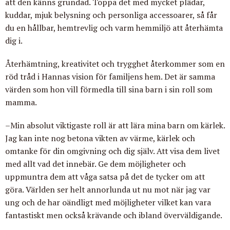
att den känns grundad. Toppa det med mycket plädar,
kuddar, mjuk belysning och personliga accessoarer, så får
du en hållbar, hemtrevlig och varm hemmiljö att återhämta
dig i.
Återhämtning, kreativitet och trygghet återkommer som en
röd tråd i Hannas vision för familjens hem. Det är samma
värden som hon vill förmedla till sina barn i sin roll som
mamma.
–Min absolut viktigaste roll är att lära mina barn om kärlek.
Jag kan inte nog betona vikten av värme, kärlek och
omtanke för din omgivning och dig själv. Att visa dem livet
med allt vad det innebär. Ge dem möjligheter och
uppmuntra dem att våga satsa på det de tycker om att
göra. Världen ser helt annorlunda ut nu mot när jag var
ung och de har oändligt med möjligheter vilket kan vara
fantastiskt men också krävande och ibland överväldigande.