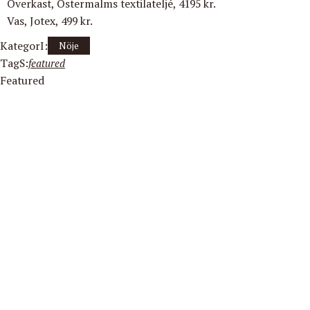
Överkast
, Östermalms textilateljé, 4195 kr.
Vas
, Jotex, 499 kr.
KategorI:
Nöje
TagS:
featured
Featured