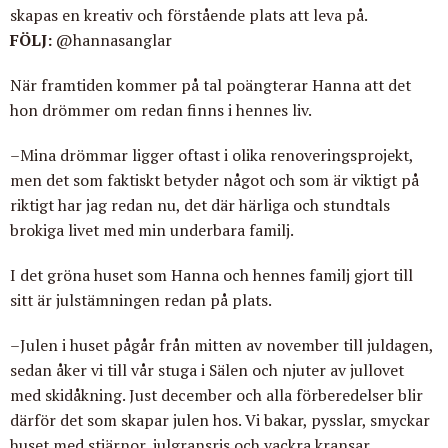
skapas en kreativ och förstående plats att leva på.
FÖLJ
:
@hannasanglar
När framtiden kommer på tal poängterar Hanna att det
hon drömmer om redan finns i hennes liv.
–Mina drömmar ligger oftast i olika renoveringsprojekt,
men det som faktiskt betyder något och som är viktigt på
riktigt har jag redan nu, det där härliga och stundtals
brokiga livet med min underbara familj.
I det gröna huset som Hanna och hennes familj gjort till
sitt är julstämningen redan på plats.
–Julen i huset pågår från mitten av november till juldagen,
sedan åker vi till vår stuga i Sälen och njuter av jullovet
med skidåkning. Just december och alla förberedelser blir
därför det som skapar julen hos. Vi bakar, pysslar, smyckar
huset med stjärnor, julgransris och vackra kransar.