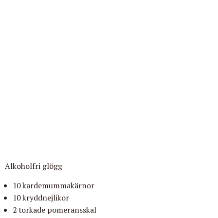
Alkoholfri glögg
10 kardemummakärnor
10 kryddnejlikor
2 torkade pomeransskal