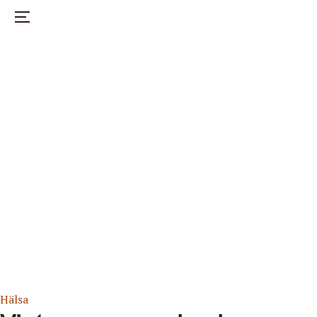
Nöje
Hälsa
Hem
Mode
Start
Om mothr
Instagram
Hälsa