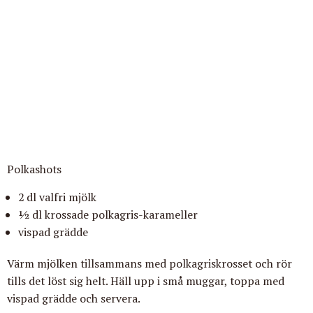
Polkashots
2
dl valfri mjölk
1⁄2 dl krossade polkagris-karameller
vispad grädde
Värm mjölken tillsammans med polkagriskrosset och rör
tills det
löst sig helt. Häll upp i små muggar, toppa med
vispad grädde och servera.