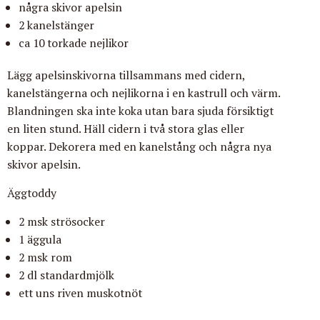
några skivor apelsin
2 kanelstänger
ca 10 torkade nejlikor
Lägg apelsinskivorna tillsammans med cidern,
kanelstängerna och nejlikorna i en kastrull och värm.
Blandningen ska inte koka utan bara sjuda försiktigt
en liten stund. Häll cidern i två stora glas eller
koppar. Dekorera med en kanelstång och några nya
skivor apelsin.
Äggtoddy
2 msk strösocker
1 äggula
2 msk rom
2 dl standardmjölk
ett uns riven muskotnöt