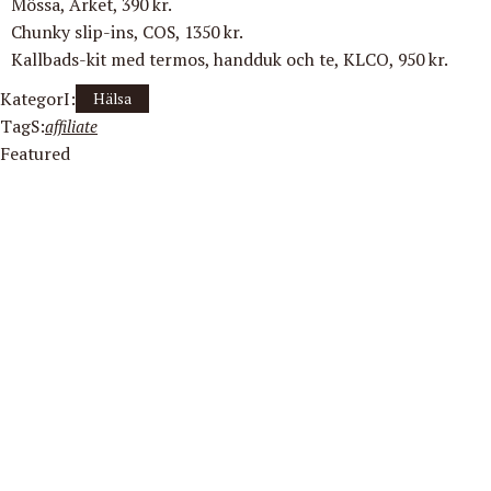
Mössa
, Arket, 390 kr.
Chunky slip-ins
, COS, 1350 kr.
Kallbads-kit
med termos, handduk och te, KLCO, 950 kr.
KategorI:
Hälsa
TagS:
affiliate
Featured