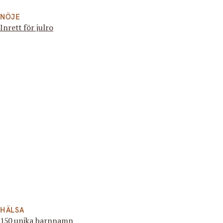
NÖJE
Inrett för julro
HÄLSA
150 unika barnnamn