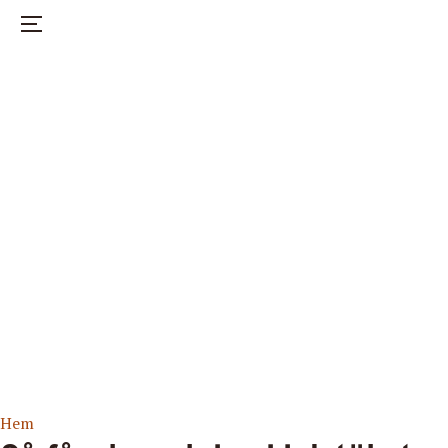
Nöje
Hälsa
Hem
Mode
Start
Om mothr
Instagram
Hem