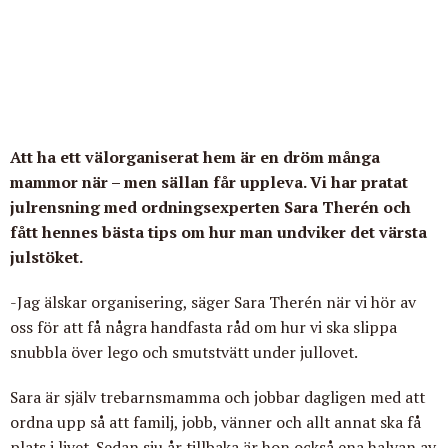
Att ha ett välorganiserat hem är en dröm många
mammor när – men sällan får uppleva. Vi har pratat
julrensning med ordningsexperten Sara Therén och
fått hennes bästa tips om hur man undviker det värsta
julstöket.
-Jag älskar organisering, säger Sara Therén när vi hör av
oss för att få några handfasta råd om hur vi ska slippa
snubbla över lego och smutstvätt under jullovet.
Sara är själv trebarnsmamma och jobbar dagligen med att
ordna upp så att familj, jobb, vänner och allt annat ska få
plats i livet. Sedan sju år tillbaka är hon också ena halvan av