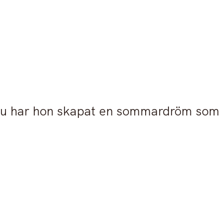
Nöje
Hälsa
Hem
Mode
Nu har hon skapat en sommardröm som 