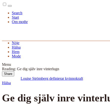
Menu
Search
Start
Om mothr
Nöje
Hälsa
Hem
Mode
Menu
Reading:
Ge dig själv inre vinterlugn
Share
Read Next:
Louise Strömberg definierar kvinnokraft
Hälsa
Ge dig själv inre vinter