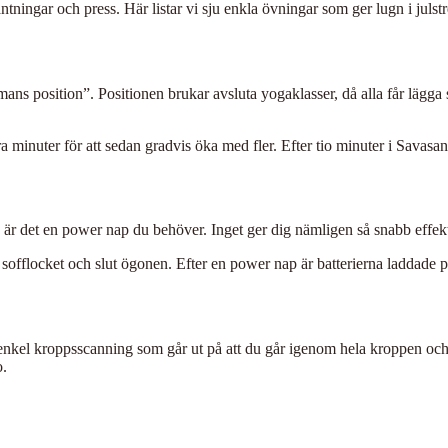
ngar och press. Här listar vi sju enkla övningar som ger lugn i julstre
ns position”. Positionen brukar avsluta yogaklasser, då alla får lägga
a minuter för att sedan gradvis öka med fler. Efter tio minuter i Savasan
Då är det en power nap du behöver. Inget ger dig nämligen så snabb eff
 sofflocket och slut ögonen. Efter en power nap är batterierna laddade p
 enkel kroppsscanning som går ut på att du går igenom hela kroppen och 
o.