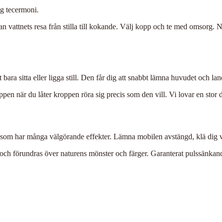
g tecermoni.
n vattnets resa från stilla till kokande. Välj kopp och te med omsorg. Nä
ara sitta eller ligga still. Den får dig att snabbt lämna huvudet och la
pen när du låter kroppen röra sig precis som den vill. Vi lovar en stor 
 som har många välgörande effekter. Lämna mobilen avstängd, klä dig var
pp och förundras över naturens mönster och färger. Garanterat pulssänka