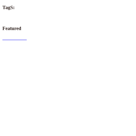
TagS:
Featured
I
Read More