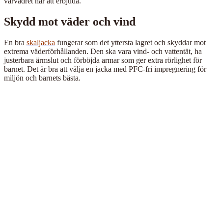
vårvädret har att erbjuda.
Skydd mot väder och vind
En bra
skaljacka
fungerar som det yttersta lagret och skyddar mot
extrema väderförhållanden. Den ska vara vind- och vattentät, ha
justerbara ärmslut och förböjda armar som ger extra rörlighet för
barnet. Det är bra att välja en jacka med PFC-fri impregnering för
miljön och barnets bästa.