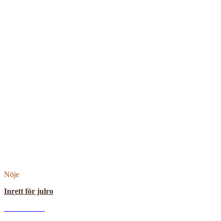
Nöje
Inrett för julro
u
Read More