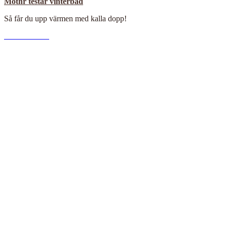
Mothr testar vinterbad
Så får du upp värmen med kalla dopp!
M
Read More