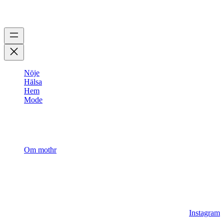
Ämnen
Nöje
Hälsa
Hem
Mode
Mothr
Om mothr
2023 ©
Mothr AB
Instagram