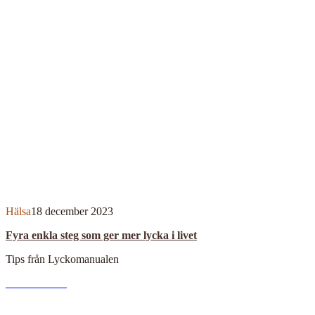
Hälsa
18 december 2023
Fyra enkla steg som ger mer lycka i livet
Tips från Lyckomanualen
V
Read More