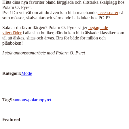
Hitta dina nya favoriter bland färgglada och slitstarka skalplagg hos
Polarn O. Pyret.
Psst! Du vet väl om att du även kan hitta matchande
accessoarer
så
som mössor, skalvantar och värmande halsdukar hos PO.P?
Saknar du favoritfärgen? Polarn O. Pyret säljer
begagnade
ytterkläder
i alla sina butiker, där du kan hitta älskade klassiker som
tål att älskas, slitas och ärvas. Bra för både för miljön och
plånboken!
I stolt annonssamarbete med Polarn O. Pyret
KategorI:
Mode
TagS:
annons-polarnopyret
Featured
I
Read More