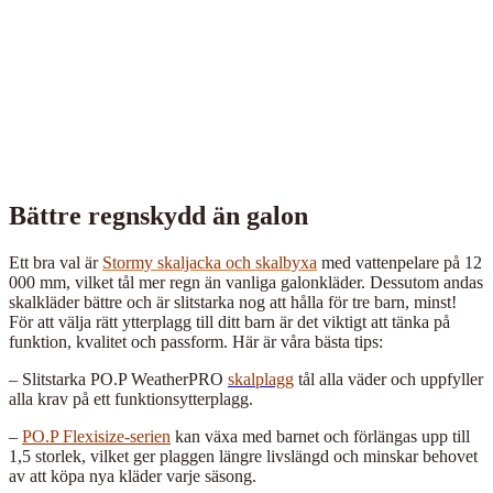
Bättre regnskydd än galon
Ett bra val är
Stormy skaljacka och skalbyxa
med vattenpelare på 12
000 mm, vilket tål mer regn än vanliga galonkläder. Dessutom andas
skalkläder bättre och är slitstarka nog att hålla för tre barn, minst!
För att välja rätt ytterplagg till ditt barn är det viktigt att tänka på
funktion, kvalitet och passform. Här är våra bästa tips:
– Slitstarka PO.P WeatherPRO
skalplagg
tål alla väder och uppfyller
alla krav på ett funktionsytterplagg.
–
PO.P Flexisize-serien
kan växa med barnet och förlängas upp till
1,5 storlek, vilket ger plaggen längre livslängd och minskar behovet
av att köpa nya kläder varje säsong.