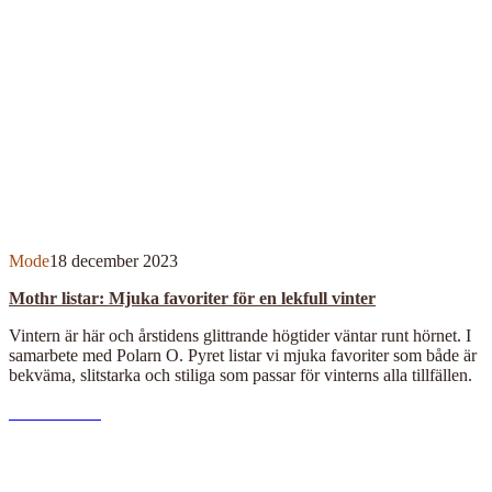
Mode
18 december 2023
Mothr listar: Mjuka favoriter för en lekfull vinter
Vintern är här och årstidens glittrande högtider väntar runt hörnet. I
samarbete med Polarn O. Pyret listar vi mjuka favoriter som både är
bekväma, slitstarka och stiliga som passar för vinterns alla tillfällen.
F
Read More