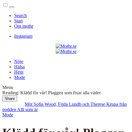
Menu
Search
Start
Om mothr
Instagram
Nöje
Hälsa
Hem
Mode
Menu
Reading:
Klädd för vår! Plaggen som fixar alla väder
Share
Read Next:
Möt Sofia Wood, Frida Lundh och Therese Krupa från
podden Allt som är
Mode