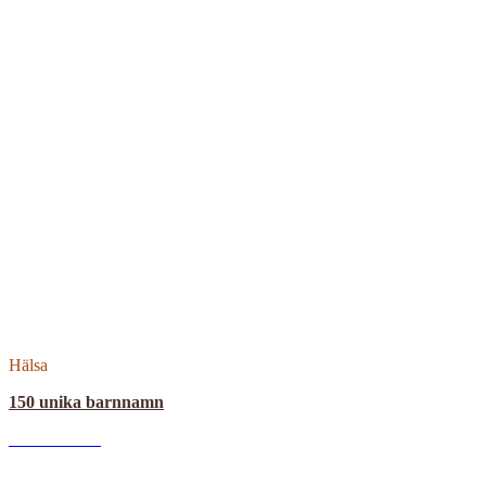
Hälsa
150 unika barnnamn
E
Read More