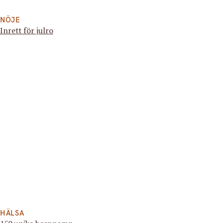
NÖJE
Inrett för julro
HÄLSA