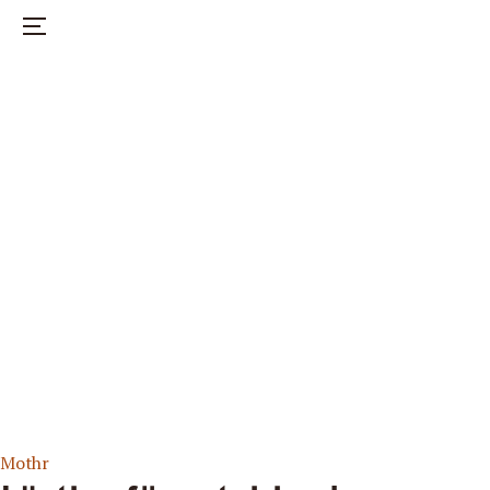
Nöje
Hälsa
Hem
Mode
Start
Om mothr
Instagram
Mothr