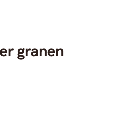
Nöje
Hälsa
Hem
Mode
er granen