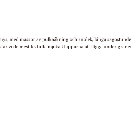
julmys, med massor av pulkaåkning och snölek, långa sagostunde
tar vi de mest lekfulla mjuka klapparna att lägga under granen