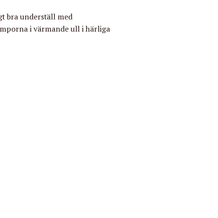
gt bra
underställ
med
umporna
i värmande ull i härliga