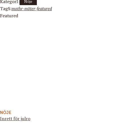
KategorI:
Nöje
TagS:
mothr-möter-featured
Featured
NÖJE
Inrett för julro