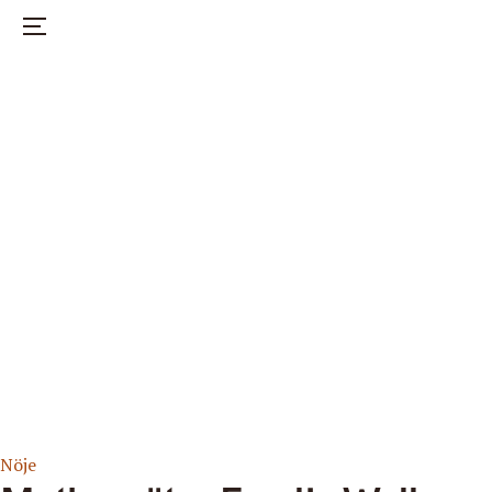
Nöje
Hälsa
Hem
Mode
Start
Om mothr
Instagram
Nöje