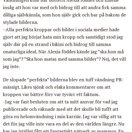
Vändningen kom när dottern Alexia föddes och Emelie
insåg att hon var med och bidrog till att andra fick samma
dåliga självkänsla, som hon själv gick och bar på bakom de
stylade bilderna.
–Alla perfekta kroppar och bilder i sociala medier hade
gjort att jag börjat hata min kropp och samtidigt stod jag
själv där på en strand i bikini och bidrog till samma
onaturliga ideal. När Alexia föddes kände jag ”ska hon må
som jag”? ”Ska hon matas med samma bilder”? Nej, det vill
jag inte.
De slopade ”perfekta” bilderna blev en tuff vändning PR-
mässigt. Likes sjönk och elaka kommentarer om att
kroppen var bättre förr var tyvärr ett faktum.
-Jag var fast besluten om att ta mitt ansvar för vad jag
publicerade och räknade med att det skulle bli tufft att
göra en helomvändning i min karriär. Jag var villig att ta
det för jag ville inte vara en del av den världen längre. Nu
har jag istället fått ett fantastiskt nätverk av mammor. En