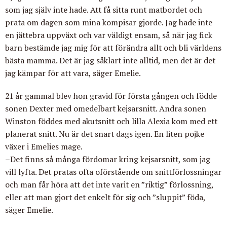
som jag själv inte hade. Att få sitta runt matbordet och
prata om dagen som mina kompisar gjorde. Jag hade inte
en jättebra uppväxt och var väldigt ensam, så när jag fick
barn bestämde jag mig för att förändra allt och bli världens
bästa mamma. Det är jag såklart inte alltid, men det är det
jag kämpar för att vara, säger Emelie.
21 år gammal blev hon gravid för första gången och födde
sonen Dexter med omedelbart kejsarsnitt. Andra sonen
Winston föddes med akutsnitt och lilla Alexia kom med ett
planerat snitt. Nu är det snart dags igen. En liten pojke
växer i Emelies mage.
–Det finns så många fördomar kring kejsarsnitt, som jag
vill lyfta. Det pratas ofta oförstående om snittförlossningar
och man får höra att det inte varit en ”riktig” förlossning,
eller att man gjort det enkelt för sig och ”sluppit” föda,
säger Emelie.