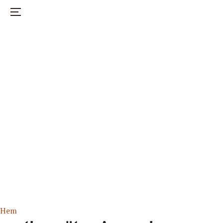
Nöje
Hälsa
Hem
Mode
Start
Om mothr
Instagram
Hem