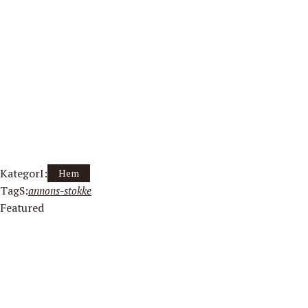
KategorI:
Hem
TagS:
annons-stokke
Featured